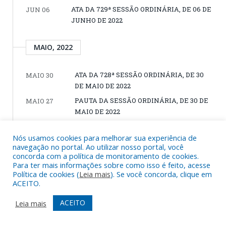
ATA DA 729ª SESSÃO ORDINÁRIA, DE 06 DE
JUN 06
JUNHO DE 2022
MAIO, 2022
ATA DA 728ª SESSÃO ORDINÁRIA, DE 30
MAIO 30
DE MAIO DE 2022
PAUTA DA SESSÃO ORDINÁRIA, DE 30 DE
MAIO 27
MAIO DE 2022
PROJETO DE LEI Nº 004/2022, DE 27 DE
MAIO 27
Nós usamos cookies para melhorar sua experiência de
MAIO DE 2022 (Dispõe sobre nova
navegação no portal. Ao utilizar nosso portal, você
demonização da E.M.E.F Prof. Maria Irany
concorda com a política de monitoramento de cookies.
Rodrigues da Silva, localizada na Avenida
Para ter mais informações sobre como isso é feito, acesse
Brasil, neste município de Nova Ipixuna, e
Política de cookies (
Leia mais
). Se você concorda, clique em
dá outras providências)
ACEITO.
ATA DA 727ª SESSÃO ORDINÁRIA, DE 23 DE
MAIO 23
ACEITO
Leia mais
MAIO DE 2022
PAUTA DA SESSÃO ORDINÁRIA, DE 23 DE
MAIO 20