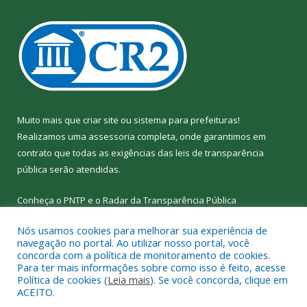
Muito mais que
criar site
ou
sistema para prefeituras
!
Realizamos uma
assessoria
completa, onde garantimos em
contrato que todas as exigências das
leis de transparência
pública
serão atendidas.
Conheça o
PNTP
e o
Radar da Transparência
Pública
Nós usamos cookies para melhorar sua experiência de
navegação no portal. Ao utilizar nosso portal, você
concorda com a política de monitoramento de cookies.
Para ter mais informações sobre como isso é feito, acesse
Todos os direitos reservados a Câmara Municipal de Nova
Política de cookies (
Leia mais
). Se você concorda, clique em
Ipixuna.
ACEITO.