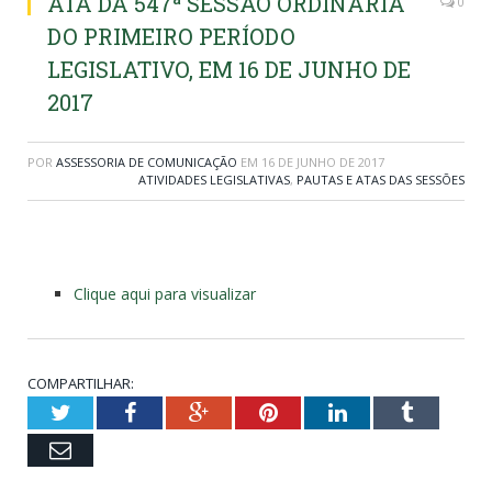
ATA DA 547ª SESSÃO ORDINÁRIA
0
DO PRIMEIRO PERÍODO
LEGISLATIVO, EM 16 DE JUNHO DE
2017
POR
ASSESSORIA DE COMUNICAÇÃO
EM
16 DE JUNHO DE 2017
ATIVIDADES LEGISLATIVAS
,
PAUTAS E ATAS DAS SESSÕES
Clique aqui para visualizar
COMPARTILHAR:
Twitter
Facebook
Google+
Pinterest
LinkedIn
Tumblr
Email