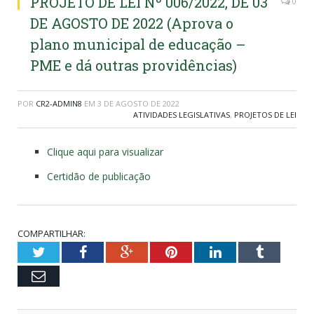
PROJETO DE LEI Nº 006/2022, DE 03
0
DE AGOSTO DE 2022 (Aprova o
plano municipal de educação –
PME e dá outras providências)
POR
CR2-ADMIN8
EM
3 DE AGOSTO DE 2022
ATIVIDADES LEGISLATIVAS
,
PROJETOS DE LEI
Clique aqui para visualizar
Certidão de publicação
COMPARTILHAR:
Twitter
Facebook
Google+
Pinterest
LinkedIn
Tumblr
Email