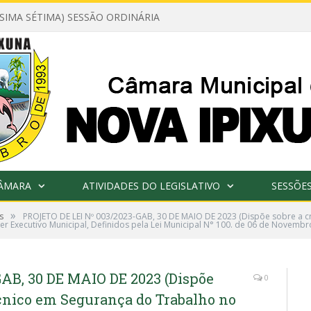
ÉSIMA SÉTIMA) SESSÃO ORDINÁRIA
CÂMARA
ATIVIDADES DO LEGISLATIVO
SESSÕE
»
s
PROJETO DE LEI Nº 003/2023-GAB, 30 DE MAIO DE 2023 (Dispõe sobre a 
r Executivo Municipal, Definidos pela Lei Municipal N° 100. de 06 de Novembr
AB, 30 DE MAIO DE 2023 (Dispõe
0
écnico em Segurança do Trabalho no