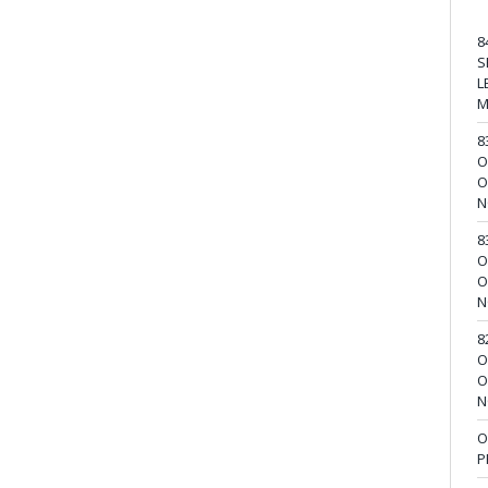
8
S
L
M
8
O
O
N
8
O
O
N
8
O
O
N
O
P