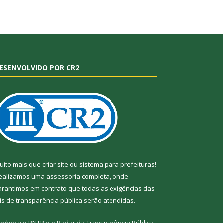
ESENVOLVIDO POR CR2
uito mais que
criar site
ou
sistema para prefeituras
!
ealizamos uma
assessoria
completa, onde
arantimos em contrato que todas as exigências das
eis de transparência pública
serão atendidas.
onheça o
PNTP
e o
Radar da Transparência
Pública