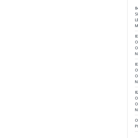
8
S
L
M
8
O
O
N
8
O
O
N
8
O
O
N
O
P