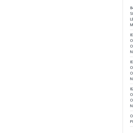
8
S
L
M
8
O
O
N
8
O
O
N
8
O
O
N
O
P