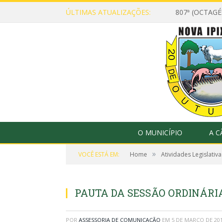
ÚLTIMAS ATUALIZAÇÕES:
807ª (OCTAG
O MUNICÍPIO
A 
»
VOCÊ ESTÁ EM:
Home
Atividades Legislativa
PAUTA DA SESSÃO ORDINÁRIA,
POR
ASSESSORIA DE COMUNICAÇÃO
EM
5 DE MARÇO DE 20