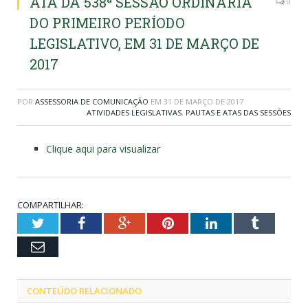
ATA DA 538ª SESSÃO ORDINÁRIA
0
DO PRIMEIRO PERÍODO
LEGISLATIVO, EM 31 DE MARÇO DE
2017
POR
ASSESSORIA DE COMUNICAÇÃO
EM
31 DE MARÇO DE 2017
ATIVIDADES LEGISLATIVAS
,
PAUTAS E ATAS DAS SESSÕES
Clique aqui para visualizar
COMPARTILHAR:
Twitter
Facebook
Google+
Pinterest
LinkedIn
Tumblr
Email
CONTEÚDO RELACIONADO