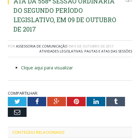
ATA DA 558ª SESSÃO ORDINÁRIA
0
DO SEGUNDO PERÍODO
LEGISLATIVO, EM 09 DE OUTUBRO
DE 2017
POR
ASSESSORIA DE COMUNICAÇÃO
EM
9 DE OUTUBRO DE 2017
ATIVIDADES LEGISLATIVAS
,
PAUTAS E ATAS DAS SESSÕES
Clique aqui para visualizar
COMPARTILHAR:
Twitter
Facebook
Google+
Pinterest
LinkedIn
Tumblr
Email
CONTEÚDO RELACIONADO