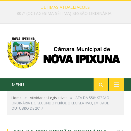
ÚLTIMAS ATUALIZAÇÕES:
841ª (OCTINGENTÉSIMA QUADRAGÉSIMA PRIMEIRA) SESSÃO ORDINÁRIA DO PRIMEIRO PERÍODO LEGISLATIVO DA OITAVA LEGISLATURA DA CÂMARA MUNICIPAL DE NOVA IPIXUNA, ESTADO DO PARÁ
MENU
»
»
Home
Atividades Legislativas
ATA DA 558ª SESSÃO
ORDINÁRIA DO SEGUNDO PERÍODO LEGISLATIVO, EM 09 DE
OUTUBRO DE 2017