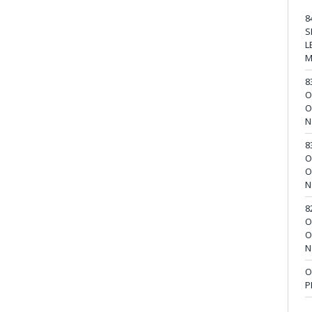
8
S
L
M
8
O
O
N
8
O
O
N
8
O
O
N
O
P