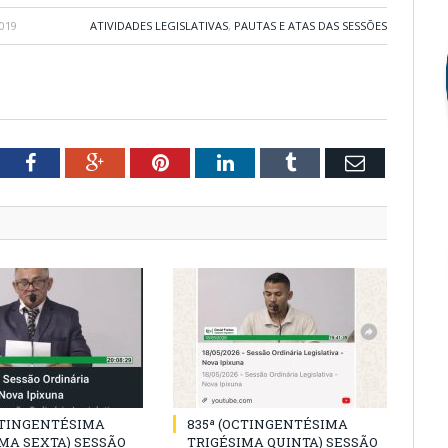
019
ATIVIDADES LEGISLATIVAS
,
PAUTAS E ATAS DAS SESSÕES
tter
Facebook
Google+
Pinterest
LinkedIn
Tumblr
Email
CTINGENTÉSIMA
835ª (OCTINGENTÉSIMA
MA SEXTA) SESSÃO
TRIGÉSIMA QUINTA) SESSÃO