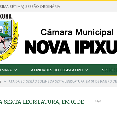
ÉSIMA SÉTIMA) SESSÃO ORDINÁRIA
CÂMARA
ATIVIDADES DO LEGISLATIVO
SESSÕE
»
s
ATA DA 36ª SESSÃO SOLENE DA SEXTA LEGISLATURA, EM 01 DE JANEIRO DE
A SEXTA LEGISLATURA, EM 01 DE
0