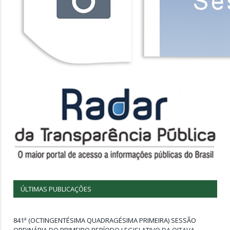
ÚLTIMAS PUBLICAÇÕES
841ª (OCTINGENTÉSIMA QUADRAGÉSIMA PRIMEIRA) SESSÃO
ORDINÁRIA DO PRIMEIRO PERÍODO LEGISLATIVO DA OITAVA