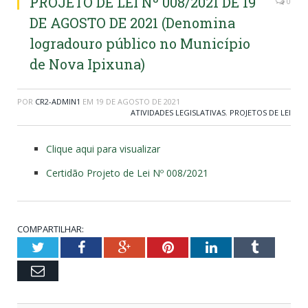
PROJETO DE LEI Nº 008/2021 DE 19
0
DE AGOSTO DE 2021 (Denomina
logradouro público no Município
de Nova Ipixuna)
POR
CR2-ADMIN1
EM
19 DE AGOSTO DE 2021
ATIVIDADES LEGISLATIVAS
,
PROJETOS DE LEI
Clique aqui para visualizar
Certidão Projeto de Lei Nº 008/2021
COMPARTILHAR:
Twitter
Facebook
Google+
Pinterest
LinkedIn
Tumblr
Email