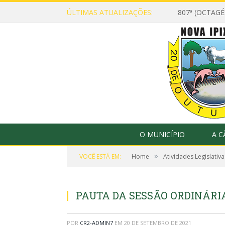
ÚLTIMAS ATUALIZAÇÕES:
807ª (OCTAG
O MUNICÍPIO
A 
»
VOCÊ ESTÁ EM:
Home
Atividades Legislativa
PAUTA DA SESSÃO ORDINÁRIA,
POR
CR2-ADMIN7
EM
20 DE SETEMBRO DE 2021