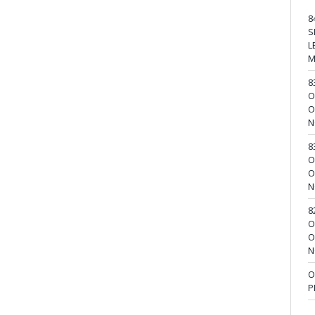
8
S
L
M
8
O
O
N
8
O
O
N
8
O
O
N
O
P