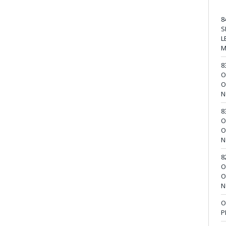
8
S
L
M
8
O
O
N
8
O
O
N
8
O
O
N
O
P