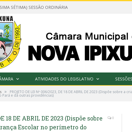
ÉSIMA SÉTIMA) SESSÃO ORDINÁRIA
CÂMARA
ATIVIDADES DO LEGISLATIVO
SESSÕE
»
s
PROJETO DE LEI Nº 006/2023, DE 18 DE ABRIL DE 2023 (Dispõe sobre a cr
 Pará e dá outras providências)
E 18 DE ABRIL DE 2023 (Dispõe sobre
0
rança Escolar no perímetro do