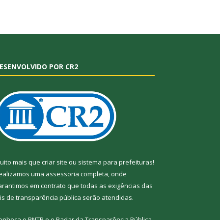
ESENVOLVIDO POR CR2
uito mais que
criar site
ou
sistema para prefeituras
!
ealizamos uma
assessoria
completa, onde
arantimos em contrato que todas as exigências das
eis de transparência pública
serão atendidas.
onheça o
PNTP
e o
Radar da Transparência
Pública