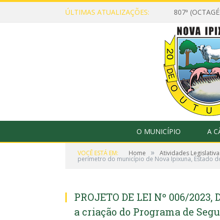
ÚLTIMAS ATUALIZAÇÕES:
807ª (OCTAG
O MUNICÍPIO
A 
»
VOCÊ ESTÁ EM:
Home
Atividades Legislativa
perímetro do município de Nova Ipixuna, Estado do
PROJETO DE LEI Nº 006/2023, D
a criação do Programa de Segu