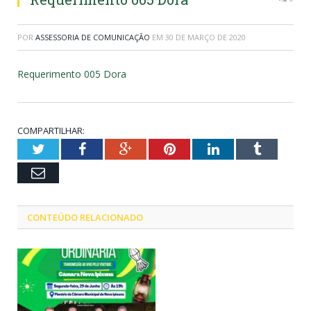
POR
ASSESSORIA DE COMUNICAÇÃO
EM
30 DE MARÇO DE 2020
Requerimento 005 Dora
COMPARTILHAR:
Twitter
Facebook
Google+
Pinterest
LinkedIn
Tumblr
Email
CONTEÚDO RELACIONADO