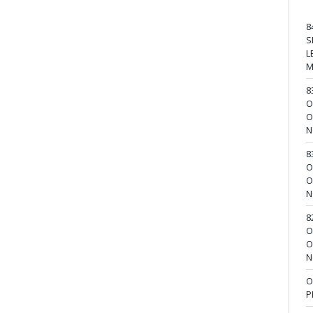
8
S
L
M
8
O
O
N
8
O
O
N
8
O
O
N
O
P