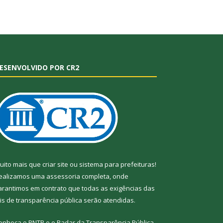
ESENVOLVIDO POR CR2
uito mais que
criar site
ou
sistema para prefeituras
!
ealizamos uma
assessoria
completa, onde
arantimos em contrato que todas as exigências das
eis de transparência pública
serão atendidas.
onheça o
PNTP
e o
Radar da Transparência
Pública