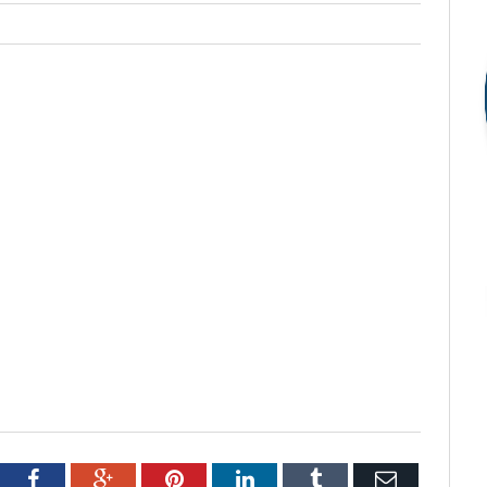
tter
Facebook
Google+
Pinterest
LinkedIn
Tumblr
Email