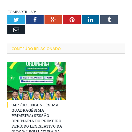
COMPARTILHAR:
Twitter
Facebook
Google+
Pinterest
LinkedIn
Tumblr
Email
CONTEÚDO RELACIONADO
841ª (OCTINGENTÉSIMA
QUADRAGÉSIMA
PRIMEIRA) SESSÃO
ORDINÁRIA DO PRIMEIRO
PERÍODO LEGISLATIVO DA
OITAVA LEGISLATURA DA