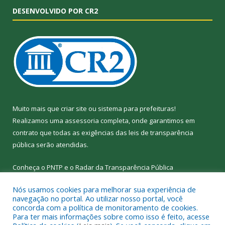
DESENVOLVIDO POR CR2
Muito mais que
criar site
ou
sistema para prefeituras
!
Realizamos uma
assessoria
completa, onde garantimos em
contrato que todas as exigências das
leis de transparência
pública
serão atendidas.
Conheça o
PNTP
e o
Radar da Transparência
Pública
Nós usamos cookies para melhorar sua experiência de
navegação no portal. Ao utilizar nosso portal, você
concorda com a política de monitoramento de cookies.
Para ter mais informações sobre como isso é feito, acesse
Todos os direitos reservados a Câmara Municipal de Nova