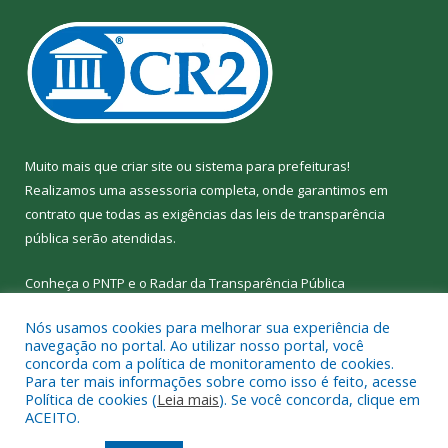
Muito mais que
criar site
ou
sistema para prefeituras
!
Realizamos uma
assessoria
completa, onde garantimos em
contrato que todas as exigências das
leis de transparência
pública
serão atendidas.
Conheça o
PNTP
e o
Radar da Transparência
Pública
Nós usamos cookies para melhorar sua experiência de
navegação no portal. Ao utilizar nosso portal, você
concorda com a política de monitoramento de cookies.
Para ter mais informações sobre como isso é feito, acesse
Todos os direitos reservados a Câmara Municipal de Nova
Política de cookies (
Leia mais
). Se você concorda, clique em
Ipixuna.
ACEITO.