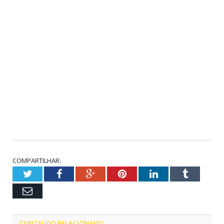
COMPARTILHAR:
Twitter
Facebook
Google+
Pinterest
LinkedIn
Tumblr
Email
CONTEÚDO RELACIONADO