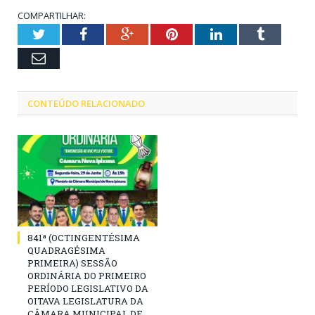
COMPARTILHAR:
Twitter
Facebook
Google+
Pinterest
LinkedIn
Tumblr
Email
CONTEÚDO RELACIONADO
841ª (OCTINGENTÉSIMA
QUADRAGÉSIMA
PRIMEIRA) SESSÃO
ORDINÁRIA DO PRIMEIRO
PERÍODO LEGISLATIVO DA
OITAVA LEGISLATURA DA
CÂMARA MUNICIPAL DE