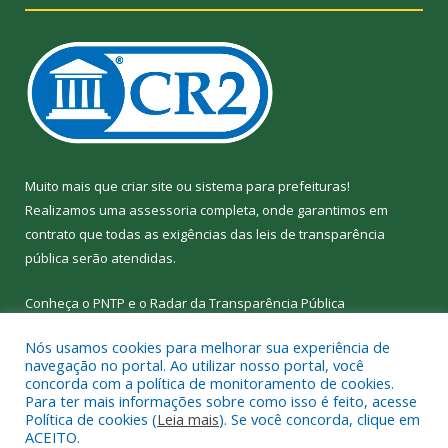
Muito mais que
criar site
ou
sistema para prefeituras
!
Realizamos uma
assessoria
completa, onde garantimos em
contrato que todas as exigências das
leis de transparência
pública
serão atendidas.
Conheça o
PNTP
e o
Radar da Transparência
Pública
Nós usamos cookies para melhorar sua experiência de
navegação no portal. Ao utilizar nosso portal, você
concorda com a política de monitoramento de cookies.
Para ter mais informações sobre como isso é feito, acesse
Todos os direitos reservados a Câmara Municipal de Nova
Política de cookies (
Leia mais
). Se você concorda, clique em
Ipixuna.
ACEITO.