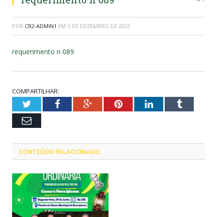
POR
CR2-ADMIN1
EM
5 DE DEZEMBRO DE 2023
requerimento n 089
COMPARTILHAR:
Twitter
Facebook
Google+
Pinterest
LinkedIn
Tumblr
Email
CONTEÚDO RELACIONADO