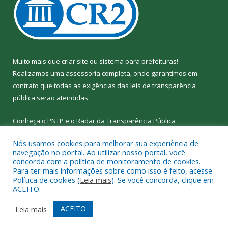
Muito mais que
criar site
ou
sistema para prefeituras
!
Realizamos uma
assessoria
completa, onde garantimos em
contrato que todas as exigências das
leis de transparência
pública
serão atendidas.
Conheça o
PNTP
e o
Radar da Transparência
Pública
Nós usamos cookies para melhorar sua experiência de
navegação no portal. Ao utilizar nosso portal, você
concorda com a política de monitoramento de cookies.
Para ter mais informações sobre como isso é feito, acesse
Todos os direitos reservados a Câmara Municipal de Nova
Política de cookies (
Leia mais
). Se você concorda, clique em
Ipixuna.
ACEITO.
Mapa do Site
Acessar Área Administrativa
ACEITO
Leia mais
Acessar Webmail