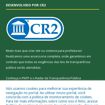
DESENVOLVIDO POR CR2
Muito mais que
criar site
ou
sistema para prefeituras
!
Realizamos uma
assessoria
completa, onde garantimos em
contrato que todas as exigências das
leis de transparência
pública
serão atendidas.
Conheça o
PNTP
e o
Radar da Transparência
Pública
Nós usamos cookies para melhorar sua experiência de
navegação no portal. Ao utilizar nosso portal, você
concorda com a política de monitoramento de cookies.
Para ter mais informações sobre como isso é feito, acesse
Todos os direitos reservados a Câmara Municipal de Nova