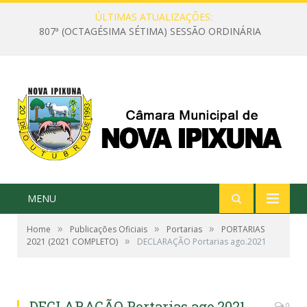
ÚLTIMAS ATUALIZAÇÕES:
807ª (OCTAGÉSIMA SÉTIMA) SESSÃO ORDINÁRIA
MENU
»
»
»
Home
Publicações Oficiais
Portarias
PORTARIAS
»
2021 (2021 COMPLETO)
DECLARAÇÃO Portarias ago.2021
DECLARAÇÃO Portarias ago.2021
0