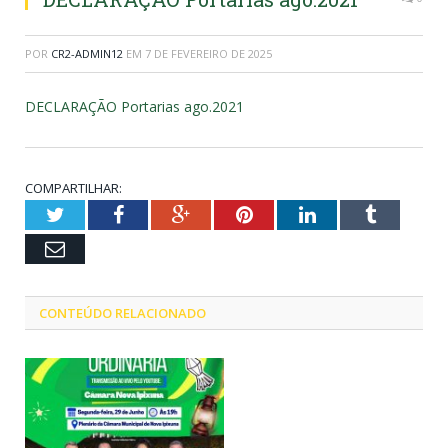
POR
CR2-ADMIN12
EM
7 DE FEVEREIRO DE 2025
DECLARAÇÃO Portarias ago.2021
COMPARTILHAR:
Twitter
Facebook
Google+
Pinterest
LinkedIn
Tumblr
Email
CONTEÚDO RELACIONADO