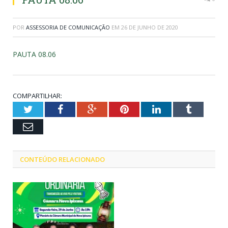
POR
ASSESSORIA DE COMUNICAÇÃO
EM
26 DE JUNHO DE 2020
PAUTA 08.06
COMPARTILHAR:
Twitter
Facebook
Google+
Pinterest
LinkedIn
Tumblr
Email
CONTEÚDO RELACIONADO