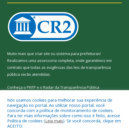
Muito mais que
criar site
ou
sistema para prefeituras
!
Realizamos uma
assessoria
completa, onde garantimos em
contrato que todas as exigências das
leis de transparência
pública
serão atendidas.
Conheça o
PNTP
e o
Radar da Transparência
Pública
Nós usamos cookies para melhorar sua experiência de
navegação no portal. Ao utilizar nosso portal, você
concorda com a política de monitoramento de cookies.
Para ter mais informações sobre como isso é feito, acesse
Todos os direitos reservados a Câmara Municipal de Nova
Política de cookies (
Leia mais
). Se você concorda, clique em
Ipixuna.
ACEITO.