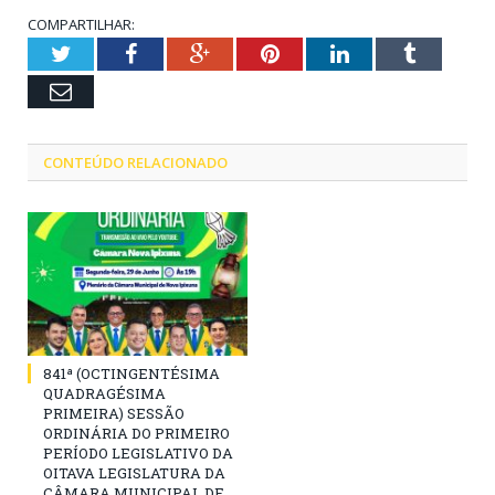
COMPARTILHAR:
Twitter
Facebook
Google+
Pinterest
LinkedIn
Tumblr
Email
CONTEÚDO RELACIONADO
841ª (OCTINGENTÉSIMA
QUADRAGÉSIMA
PRIMEIRA) SESSÃO
ORDINÁRIA DO PRIMEIRO
PERÍODO LEGISLATIVO DA
OITAVA LEGISLATURA DA
CÂMARA MUNICIPAL DE