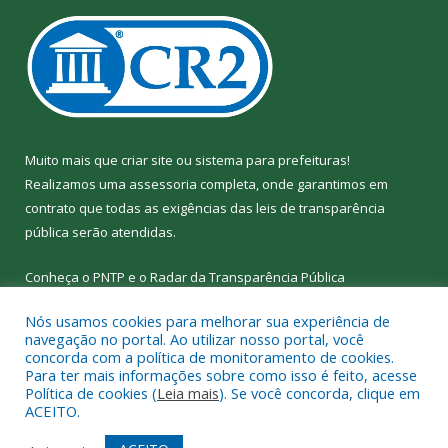
Muito mais que
criar site
ou
sistema para prefeituras
!
Realizamos uma
assessoria
completa, onde garantimos em
contrato que todas as exigências das
leis de transparência
pública
serão atendidas.
Conheça o
PNTP
e o
Radar da Transparência
Pública
Nós usamos cookies para melhorar sua experiência de
navegação no portal. Ao utilizar nosso portal, você
concorda com a política de monitoramento de cookies.
Para ter mais informações sobre como isso é feito, acesse
Todos os direitos reservados a Câmara Municipal de Nova
Política de cookies (
Leia mais
). Se você concorda, clique em
Ipixuna.
ACEITO.
Mapa do Site
Acessar Área Administrativa