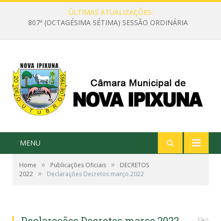
ÚLTIMAS ATUALIZAÇÕES:
807ª (OCTAGÉSIMA SÉTIMA) SESSÃO ORDINÁRIA
MENU
»
»
Home
Publicações Oficiais
DECRETOS
»
2022
Declarações Decretos março.2022
Declarações Decretos março.2022
0