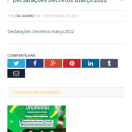
POR
CR2-ADMIN1
EM
7 DE FEVEREIRO DE 2025
Declarações Decretos março.2022
COMPARTILHAR:
Twitter
Facebook
Google+
Pinterest
LinkedIn
Tumblr
Email
CONTEÚDO RELACIONADO