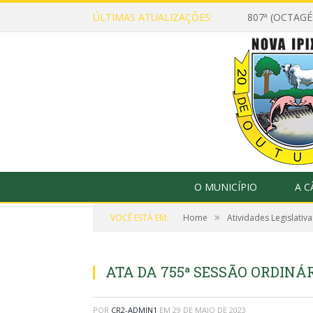
ÚLTIMAS ATUALIZAÇÕES:
807ª (OCTAG
O MUNICÍPIO
A 
»
VOCÊ ESTÁ EM:
Home
Atividades Legislativa
ATA DA 755ª SESSÃO ORDINÁRI
POR
CR2-ADMIN1
EM
29 DE MAIO DE 2023