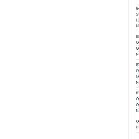
8
S
L
M
8
O
O
N
8
O
O
N
8
O
O
N
O
P