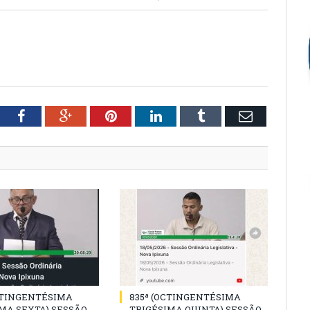
tter
Facebook
Google+
Pinterest
LinkedIn
Tumblr
Email
CTINGENTÉSIMA
835ª (OCTINGENTÉSIMA
MA SEXTA) SESSÃO
TRIGÉSIMA QUINTA) SESSÃO