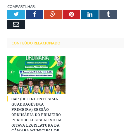
COMPARTILHAR:
Twitter
Facebook
Google+
Pinterest
LinkedIn
Tumblr
Email
CONTEÚDO RELACIONADO
841ª (OCTINGENTÉSIMA
QUADRAGÉSIMA
PRIMEIRA) SESSÃO
ORDINÁRIA DO PRIMEIRO
PERÍODO LEGISLATIVO DA
OITAVA LEGISLATURA DA
CÂMARA MUNICIPAL DE