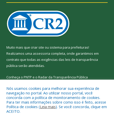
Muito mais que
criar site
ou
sistema para prefeituras
!
Realizamos uma
assessoria
completa, onde garantimos em
contrato que todas as exigências das
leis de transparência
pública
serão atendidas.
Conheça o
PNTP
e o
Radar da Transparência
Pública
Nós usamos cookies para melhorar sua experiência de
navegação no portal. Ao utilizar nosso portal, você
concorda com a política de monitoramento de cookies.
Para ter mais informações sobre como isso é feito, acesse
Todos os direitos reservados a Câmara Municipal de Nova
Política de cookies (
Leia mais
). Se você concorda, clique em
Ipixuna.
ACEITO.