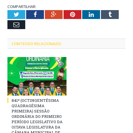
COMPARTILHAR:
Twitter
Facebook
Google+
Pinterest
LinkedIn
Tumblr
Email
CONTEÚDO RELACIONADO
841ª (OCTINGENTÉSIMA
QUADRAGÉSIMA
PRIMEIRA) SESSÃO
ORDINÁRIA DO PRIMEIRO
PERÍODO LEGISLATIVO DA
OITAVA LEGISLATURA DA
CÂMARA MUNICIPAL DE