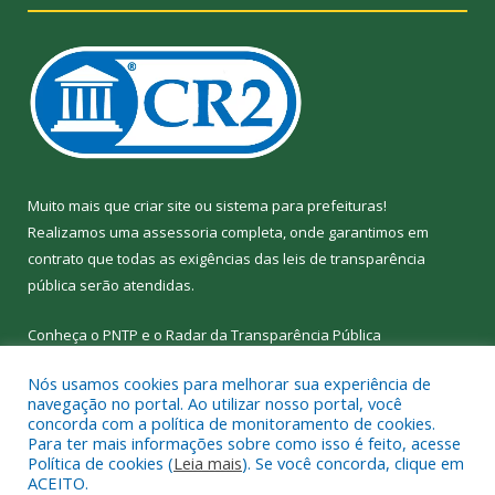
Muito mais que
criar site
ou
sistema para prefeituras
!
Realizamos uma
assessoria
completa, onde garantimos em
contrato que todas as exigências das
leis de transparência
pública
serão atendidas.
Conheça o
PNTP
e o
Radar da Transparência
Pública
Nós usamos cookies para melhorar sua experiência de
navegação no portal. Ao utilizar nosso portal, você
concorda com a política de monitoramento de cookies.
Para ter mais informações sobre como isso é feito, acesse
Todos os direitos reservados a Câmara Municipal de Nova
Política de cookies (
Leia mais
). Se você concorda, clique em
Ipixuna.
ACEITO.