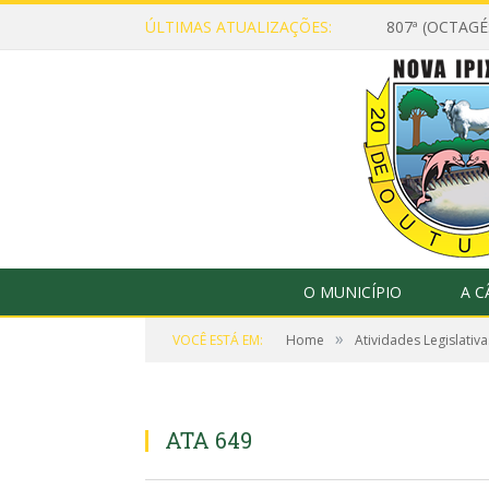
ÚLTIMAS ATUALIZAÇÕES:
807ª (OCTAG
O MUNICÍPIO
A 
»
VOCÊ ESTÁ EM:
Home
Atividades Legislativa
ATA 649