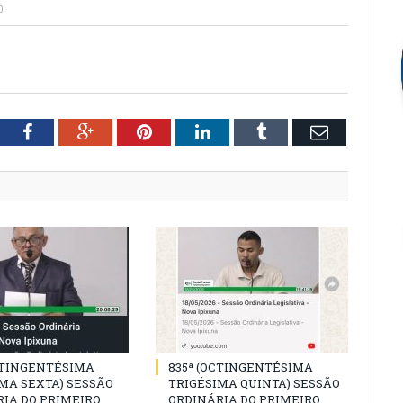
0
tter
Facebook
Google+
Pinterest
LinkedIn
Tumblr
Email
CTINGENTÉSIMA
835ª (OCTINGENTÉSIMA
MA SEXTA) SESSÃO
TRIGÉSIMA QUINTA) SESSÃO
IA DO PRIMEIRO
ORDINÁRIA DO PRIMEIRO