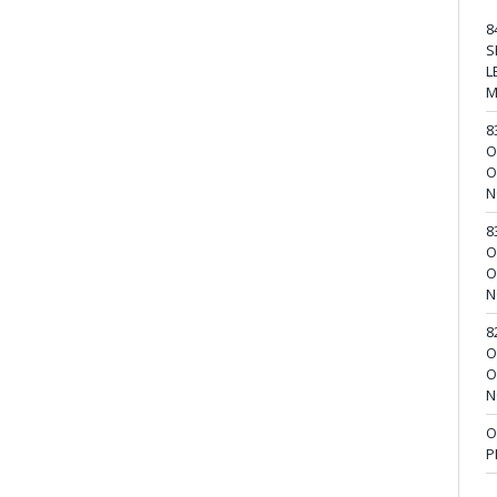
8
S
L
M
8
O
O
N
8
O
O
N
8
O
O
N
O
P