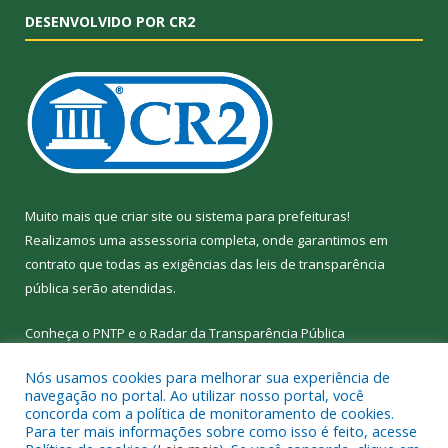
DESENVOLVIDO POR CR2
Muito mais que
criar site
ou
sistema para prefeituras
!
Realizamos uma
assessoria
completa, onde garantimos em
contrato que todas as exigências das
leis de transparência
pública
serão atendidas.
Conheça o
PNTP
e o
Radar da Transparência
Pública
Nós usamos cookies para melhorar sua experiência de
navegação no portal. Ao utilizar nosso portal, você
concorda com a política de monitoramento de cookies.
Para ter mais informações sobre como isso é feito, acesse
Todos os direitos reservados a Câmara Municipal de Nova