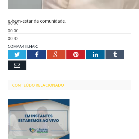
o bem-estar da comunidade.
00:00
00:00
00:32
COMPARTILHAR:
Twitter
Facebook
Google+
Pinterest
LinkedIn
Tumblr
Email
CONTEÚDO RELACIONADO