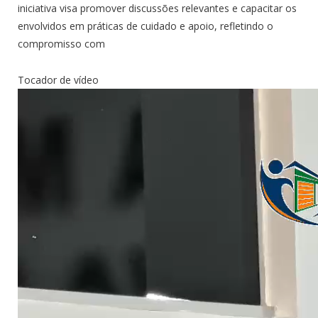
iniciativa visa promover discussões relevantes e capacitar os
envolvidos em práticas de cuidado e apoio, refletindo o
compromisso com
Tocador de vídeo