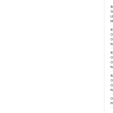
8
S
L
M
8
O
O
N
8
O
O
N
8
O
O
N
O
P