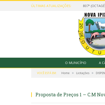
ÚLTIMAS ATUALIZAÇÕES:
807ª (OCTAG
O MUNICÍPIO
A 
»
»
VOCÊ ESTÁ EM:
Home
Licitações
DISPEN
Proposta de Preços 1 – C.M No