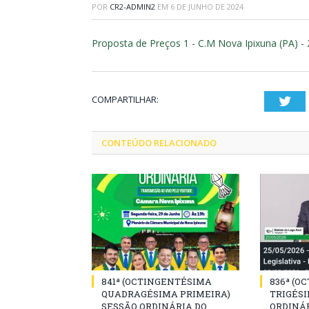
POR
CR2-ADMIN2
EM
6 DE JUNHO DE 2024
Proposta de Preços 1 - C.M Nova Ipixuna (PA) -
COMPARTILHAR:
Twi
CONTEÚDO RELACIONADO
841ª (OCTINGENTÉSIMA
836ª (O
QUADRAGÉSIMA PRIMEIRA)
TRIGÉSI
SESSÃO ORDINÁRIA DO
ORDINÁR