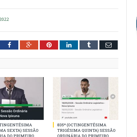
 2022
tter
Facebook
Google+
Pinterest
LinkedIn
Tumblr
Email
CTINGENTÉSIMA
835ª (OCTINGENTÉSIMA
MA SEXTA) SESSÃO
TRIGÉSIMA QUINTA) SESSÃO
IA DO PRIMEIRO
ORDINÁRIA DO PRIMEIRO