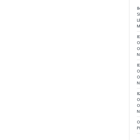
8
S
L
M
8
O
O
N
8
O
O
N
8
O
O
N
O
P