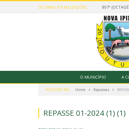
ÚLTIMAS ATUALIZAÇÕES:
807ª (OCTAG
O MUNICÍPIO
A 
»
»
VOCÊ ESTÁ EM:
Home
Repasses
REPASSE
REPASSE 01-2024 (1) (1)