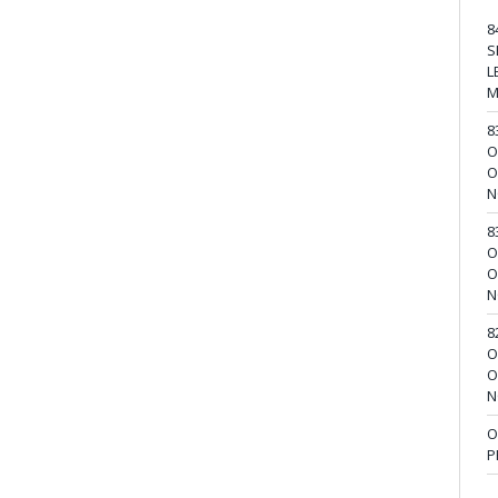
8
S
L
M
8
O
O
N
8
O
O
N
8
O
O
N
O
P