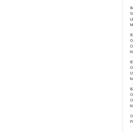
8
S
L
M
8
O
O
N
8
O
O
N
8
O
O
N
O
P