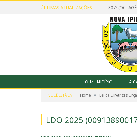
ÚLTIMAS ATUALIZAÇÕES:
807ª (OCTAG
O MUNICÍPIO
A 
»
VOCÊ ESTÁ EM:
Home
Lei de Diretrizes Orç
LDO 2025 (0091389001