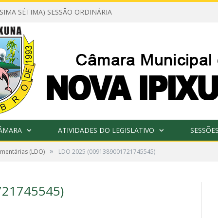
ÉSIMA SÉTIMA) SESSÃO ORDINÁRIA
CÂMARA
ATIVIDADES DO LEGISLATIVO
SESSÕE
»
amentárias (LDO)
LDO 2025 (0091389001721745545)
721745545)