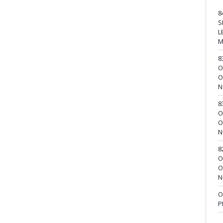
8
S
L
M
8
O
O
N
8
O
O
N
8
O
O
N
O
P