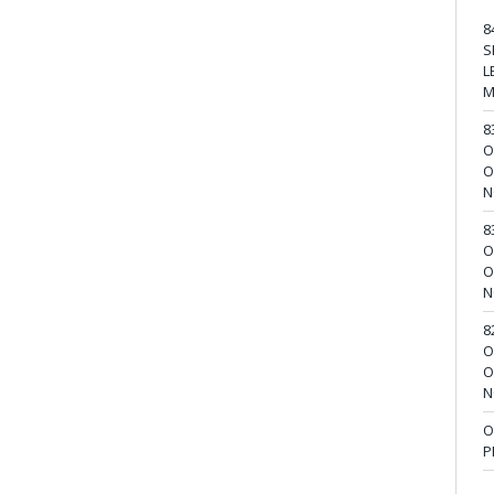
8
S
L
M
8
O
O
N
8
O
O
N
8
O
O
N
O
P