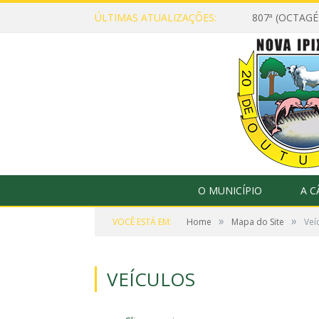
ÚLTIMAS ATUALIZAÇÕES:
807ª (OCTAG
O MUNICÍPIO
A 
»
»
VOCÊ ESTÁ EM:
Home
Mapa do Site
Veí
VEÍCULOS