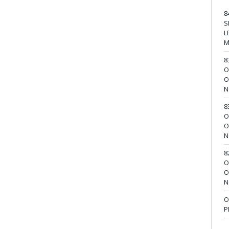
8
S
L
M
8
O
O
N
8
O
O
N
8
O
O
N
O
P