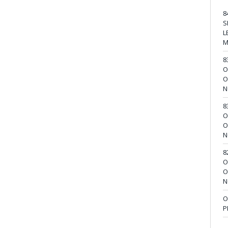
8
S
L
M
8
O
O
N
8
O
O
N
8
O
O
N
O
P