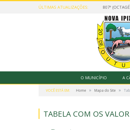
ÚLTIMAS ATUALIZAÇÕES:
807ª (OCTAG
O MUNICÍPIO
A 
»
»
VOCÊ ESTÁ EM:
Home
Mapa do Site
Tab
TABELA COM OS VALORE