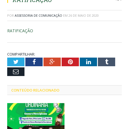
POR
ASSESSORIA DE COMUNICAÇÃO
EM
26 DE MAIO DE 2020
RATIFICAÇÃO
COMPARTILHAR:
Twitter
Facebook
Google+
Pinterest
LinkedIn
Tumblr
Email
CONTEÚDO RELACIONADO